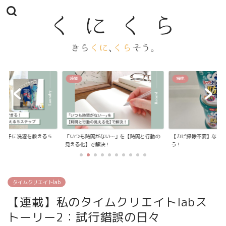
時間
掃除
我が子に洗濯を教える５
「いつも時間がない…」を【時間と行動の
【カビ掃除不要】なお
見える化】で解決！
う！
タイムクリエイトlab
【連載】私のタイムクリエイトlabス
トーリー2：試行錯誤の日々