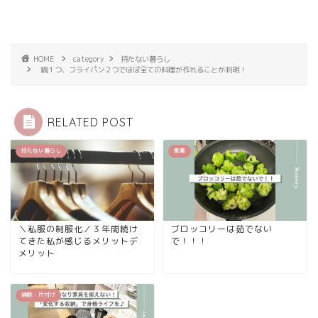
HOME
category
持たない暮らし
鍋１つ、フライパン２つでほぼ全ての料理が作れることが判明！
RELATED POST
持たない暮らし
家事
＼私服の制服化／３年間続け
ブロッコリーは茹でない
てきた私が感じるメリットデ
で！！！
メリット
掃除・片付け