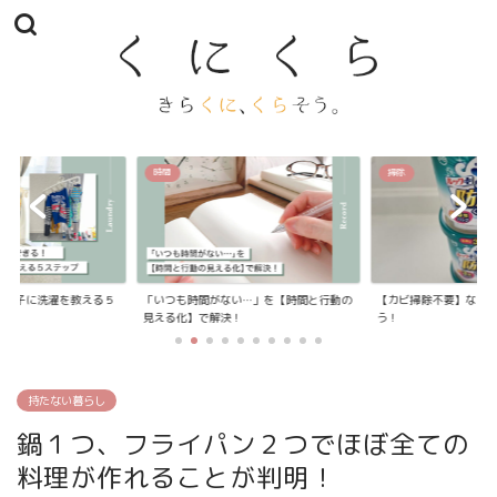
時間
掃除
我が子に洗濯を教える５
「いつも時間がない…」を【時間と行動の
【カビ掃除不要】なお
見える化】で解決！
う！
持たない暮らし
鍋１つ、フライパン２つでほぼ全ての
料理が作れることが判明！