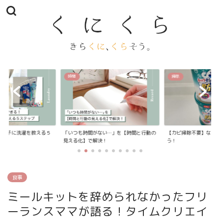
時間
掃除
我が子に洗濯を教える５
「いつも時間がない…」を【時間と行動の
【カビ掃除不要】なお
見える化】で解決！
う！
食事
ミールキットを辞められなかったフリ
ーランスママが語る！タイムクリエイ