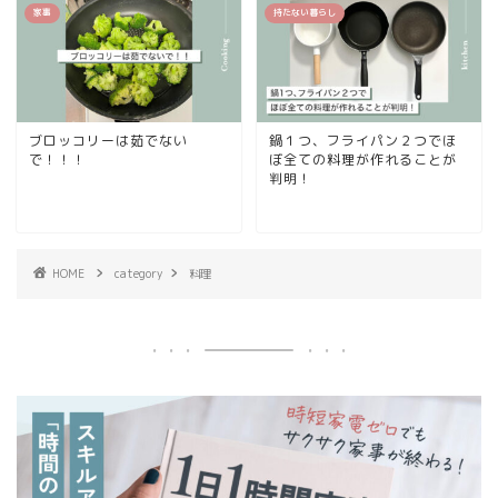
家事
持たない暮らし
ブロッコリーは茹でない
鍋１つ、フライパン２つでほ
で！！！
ぼ全ての料理が作れることが
判明！
HOME
category
料理