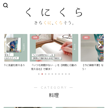
時間
掃除
我が子に洗濯を教える５
「いつも時間がない…」を【時間と行動の
【カビ掃除不要】なお
見える化】で解決！
う！
― CATEGORY ―
料理